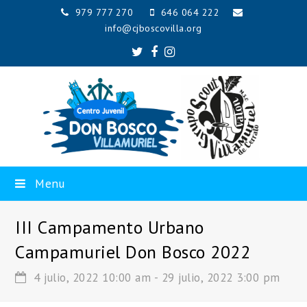
979 777 270
646 064 222
info@cjboscovilla.org
Twitter
Facebook
Instagram
Menu
III Campamento Urbano
Campamuriel Don Bosco 2022
4 julio, 2022 10:00 am
-
29 julio, 2022 3:00 pm