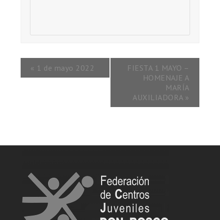
«
1 de mayo 2022
FIESTA 1 MAYO –
HOMENAJE A
MARÍA
AUXILIADORA
»