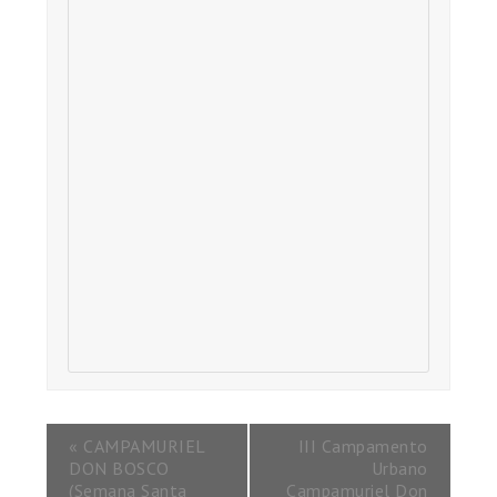
«
CAMPAMURIEL
III Campamento
DON BOSCO
Urbano
(Semana Santa
Campamuriel Don