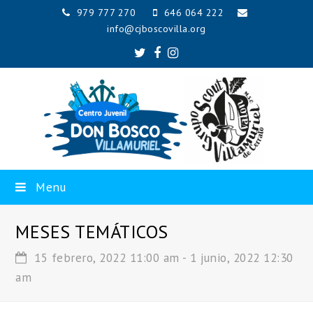
979 777 270
646 064 222
info@cjboscovilla.org
Twitter
Facebook
Instagram
Menu
MESES TEMÁTICOS
15 febrero, 2022 11:00 am
-
1 junio, 2022 12:30
am