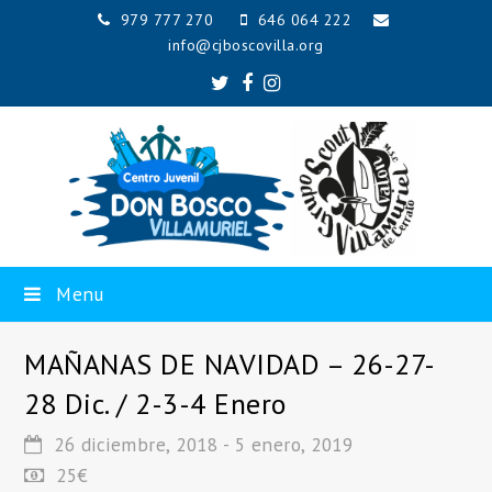
979 777 270
646 064 222
info@cjboscovilla.org
Twitter
Facebook
Instagram
Menu
MAÑANAS DE NAVIDAD – 26-27-
28 Dic. / 2-3-4 Enero
26 diciembre, 2018
-
5 enero, 2019
25€