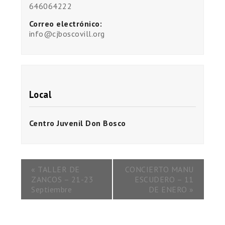
646064222
Correo electrónico:
info@cjboscovill.org
Local
Centro Juvenil Don Bosco
«
TALLER DE
CONCIERTO MANU
ZANCOS – 21-23
ESCUDERO – 11
Septiembre
DE ENERO
»