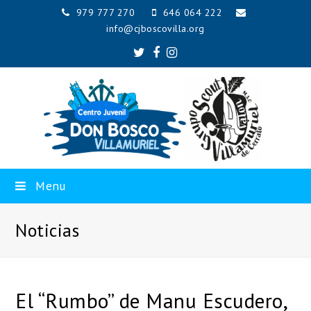
979 777 270
646 064 222
info@cjboscovilla.org
Twitter
Facebook
Instagram
Menu
Noticias
El “Rumbo” de Manu Escudero,